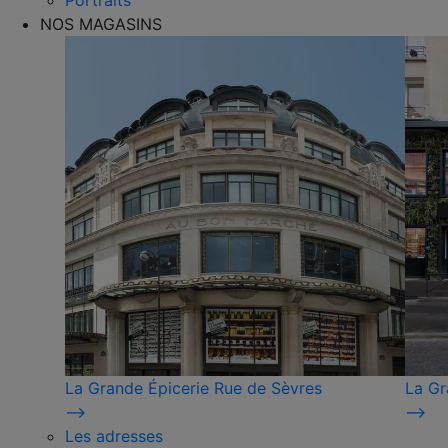
Portraits
NOS MAGASINS
La Grande Épicerie Rue de Sèvres
La Gr
⟶
⟶
Les adresses