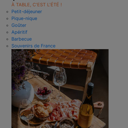
À TABLE, C'EST L'ÉTÉ !
Petit-déjeuner
Pique-nique
Goûter
Apéritif
Barbecue
Souvenirs de France