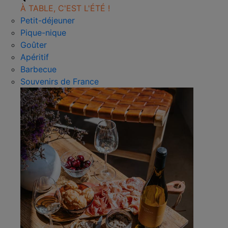
À TABLE, C'EST L'ÉTÉ !
Petit-déjeuner
Pique-nique
Goûter
Apéritif
Barbecue
Souvenirs de France