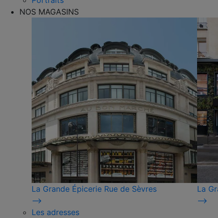
Portraits
NOS MAGASINS
La Grande Épicerie Rue de Sèvres
La Gr
⟶
⟶
Les adresses