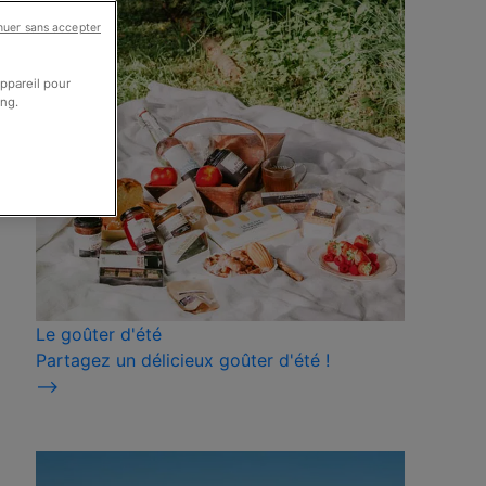
nuer sans accepter
appareil pour
ing.
Le goûter d'été
Partagez un délicieux goûter d'été !
⟶