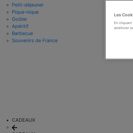
Petit-déjeuner
Pique-nique
Les Cooki
Goûter
En cliquant
Apéritif
améliorer la
Barbecue
Souvenirs de France
CADEAUX