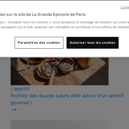
Conti
es sur le site de La Grande Epicerie de Paris
 sur « Accepter tous les cookies », vous acceptez le stockage de cookies sur votre 
 navigation sur le site, analyser son utilisation et contribuer à nos efforts de market
Paramètres des cookies
Autoriser tous les cookies
L'apéritif
Profitez des douces lueurs d’été autour d'un apéritif
gourmet !
⟶