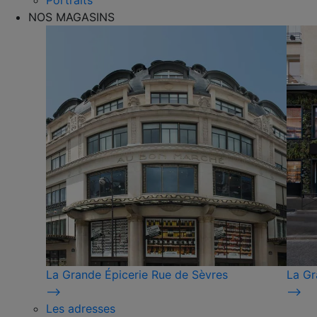
Portraits
NOS MAGASINS
La Grande Épicerie Rue de Sèvres
La Gr
⟶
⟶
Les adresses