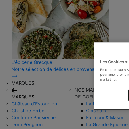
L'épicerie Grecque
Les Cookies su
Notre sélection de délices en provenance de Grèce !
En cliquant sur « 
pour améliorer la n
⟶
marketing.
MARQUES
NOS MARQUES COUPS
MARQUES
DE COEUR
Château d'Estoublon
La Favorita
Christine Ferber
Clase azul
Confiture Parisienne
Fortnum & Mason
Dom Pérignon
La Grande Epicerie