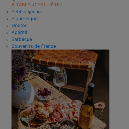
À TABLE, C'EST L'ÉTÉ !
Petit-déjeuner
Pique-nique
Goûter
Apéritif
Barbecue
Souvenirs de France