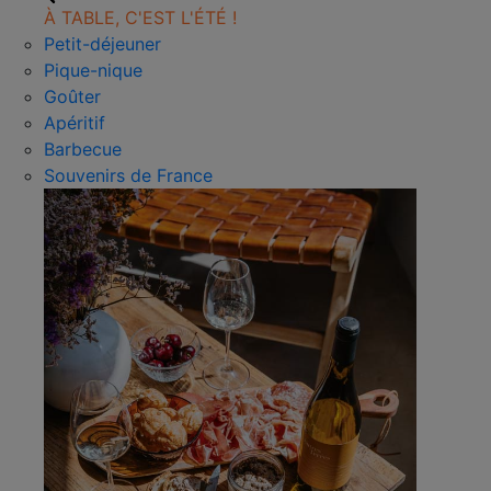
À TABLE, C'EST L'ÉTÉ !
Petit-déjeuner
Pique-nique
Goûter
Apéritif
Barbecue
Souvenirs de France