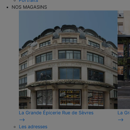
Portraits
NOS MAGASINS
La Grande Épicerie Rue de Sèvres
La Gr
⟶
⟶
Les adresses