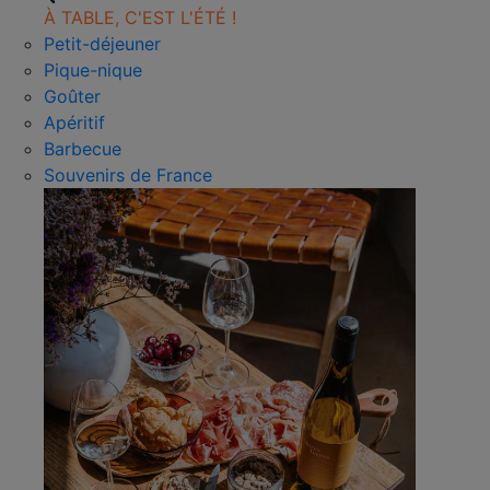
À TABLE, C'EST L'ÉTÉ !
Petit-déjeuner
Pique-nique
Goûter
Apéritif
Barbecue
Souvenirs de France