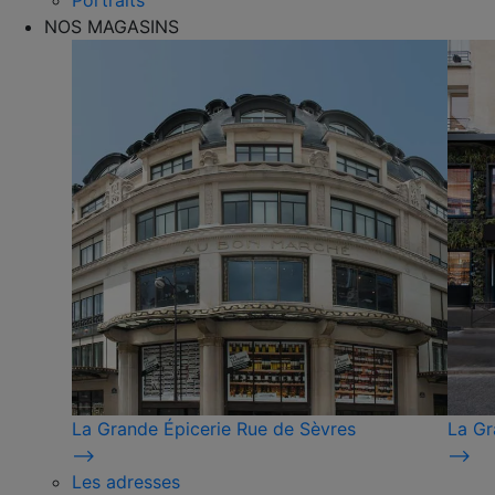
Portraits
NOS MAGASINS
La Grande Épicerie Rue de Sèvres
La Gr
⟶
⟶
Les adresses