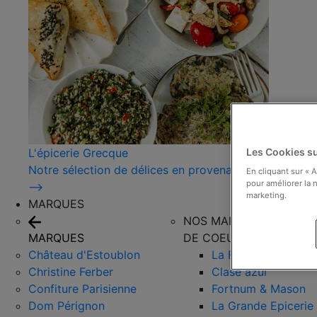
L'épicerie Grecque
Les Cookies su
Notre sélection de délices en provenance de Grèce !
En cliquant sur « 
pour améliorer la n
⟶
marketing.
MARQUES
NOS MARQUES COUPS
MARQUES
DE COEUR
Château d'Estoublon
La Favorita
Christine Ferber
Clase azul
Confiture Parisienne
Fortnum & Mason
Dom Pérignon
La Grande Epicerie