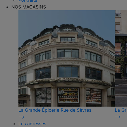
Portraits
NOS MAGASINS
La Grande Épicerie Rue de Sèvres
La Gr
⟶
⟶
Les adresses