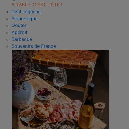
À TABLE, C'EST L'ÉTÉ !
Petit-déjeuner
Pique-nique
Goûter
Apéritif
Barbecue
Souvenirs de France