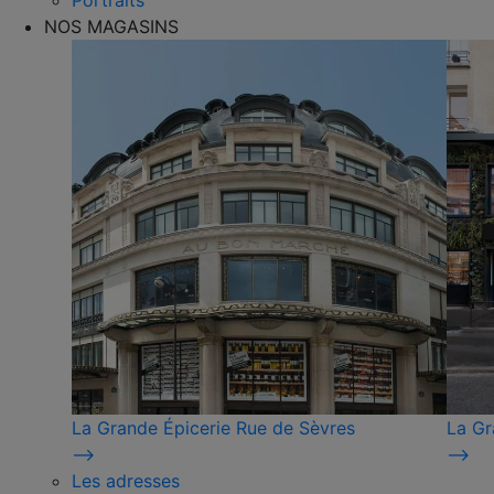
Portraits
NOS MAGASINS
La Grande Épicerie Rue de Sèvres
La Gr
⟶
⟶
Les adresses