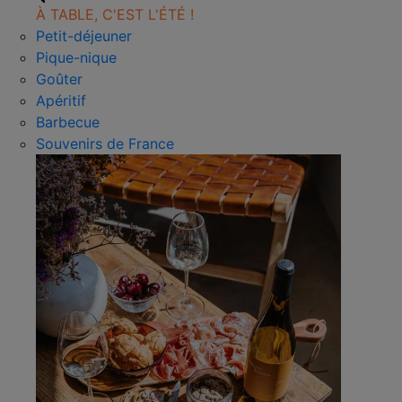
À TABLE, C'EST L'ÉTÉ !
Petit-déjeuner
Pique-nique
Goûter
Apéritif
Barbecue
Souvenirs de France