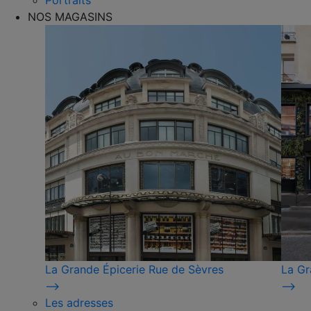
Portraits
NOS MAGASINS
La Grande Épicerie Rue de Sèvres
La Gr
⟶
⟶
Les adresses