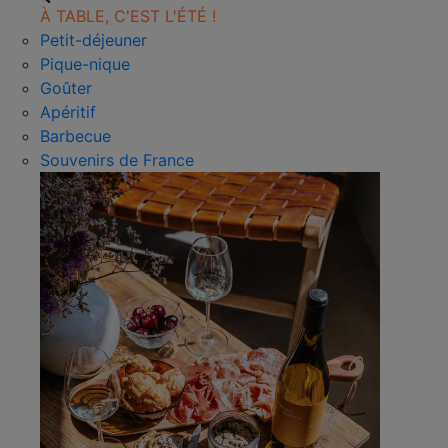
À TABLE, C'EST L'ÉTÉ !
Petit-déjeuner
Pique-nique
Goûter
Apéritif
Barbecue
Souvenirs de France