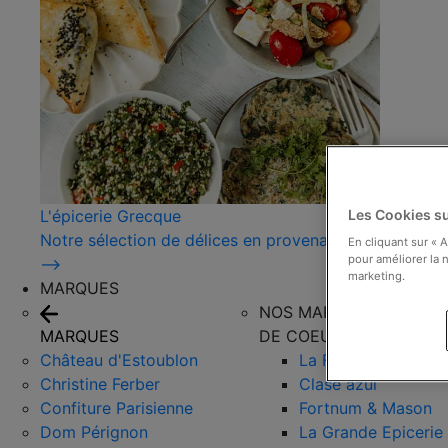
L'épicerie Grecque
Les Cookies su
Notre sélection de délices en provenance de Grèce !
En cliquant sur « 
pour améliorer la n
⟶
marketing.
MARQUES
NOS MARQUES COUPS
MARQUES
DE COEUR
Château d'Estoublon
La Favorita
Christine Ferber
Clase azul
Confiture Parisienne
Fortnum & Mason
Dom Pérignon
La Grande Epicerie