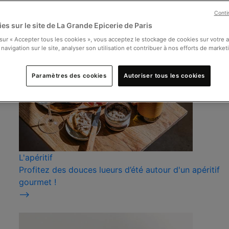
Conti
es sur le site de La Grande Epicerie de Paris
 sur « Accepter tous les cookies », vous acceptez le stockage de cookies sur votre 
 navigation sur le site, analyser son utilisation et contribuer à nos efforts de market
Paramètres des cookies
Autoriser tous les cookies
L'apéritif
Profitez des douces lueurs d’été autour d'un apéritif
gourmet !
⟶