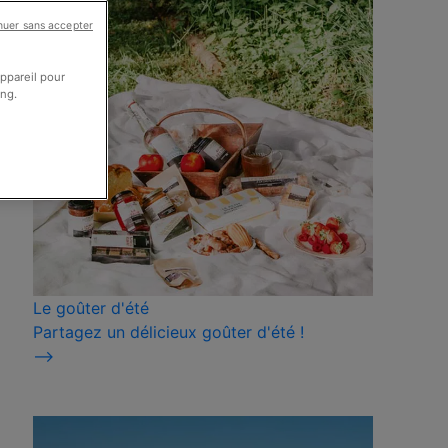
nuer sans accepter
appareil pour
ing.
Le goûter d'été
Partagez un délicieux goûter d'été !
⟶