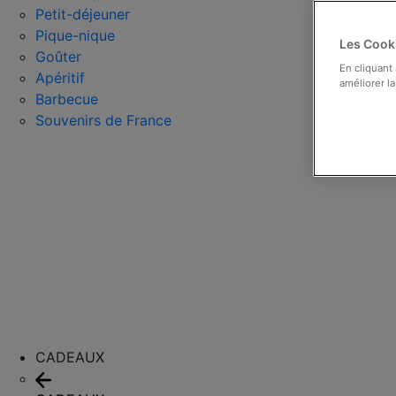
Petit-déjeuner
Pique-nique
Les Cooki
Goûter
En cliquant
Apéritif
améliorer la
Barbecue
Souvenirs de France
CADEAUX