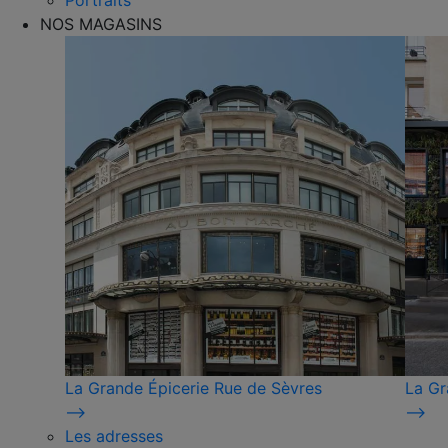
Portraits
NOS MAGASINS
La Grande Épicerie Rue de Sèvres
La Gr
⟶
⟶
Les adresses