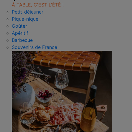
À TABLE, C'EST L'ÉTÉ !
Petit-déjeuner
Pique-nique
Goûter
Apéritif
Barbecue
Souvenirs de France