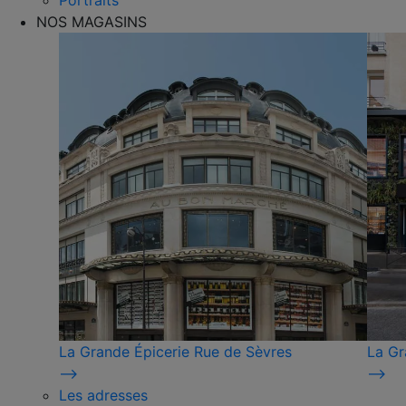
Portraits
NOS MAGASINS
La Grande Épicerie Rue de Sèvres
La Gr
⟶
⟶
Les adresses