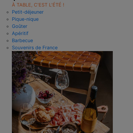
À TABLE, C'EST L'ÉTÉ !
Petit-déjeuner
Pique-nique
Goûter
Apéritif
Barbecue
Souvenirs de France