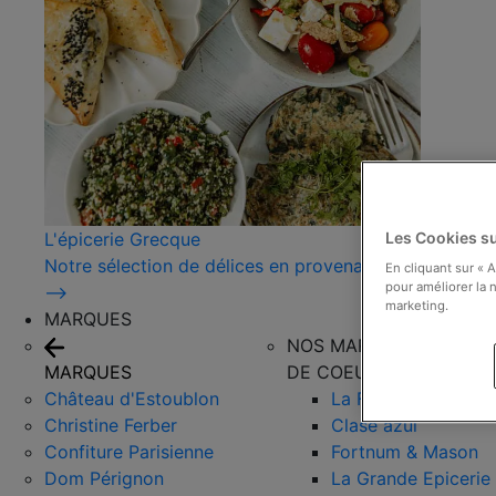
L'épicerie Grecque
Les Cookies su
Notre sélection de délices en provenance de Grèce !
En cliquant sur « 
pour améliorer la n
⟶
marketing.
MARQUES
NOS MARQUES COUPS
MARQUES
DE COEUR
Château d'Estoublon
La Favorita
Christine Ferber
Clase azul
Confiture Parisienne
Fortnum & Mason
Dom Pérignon
La Grande Epicerie