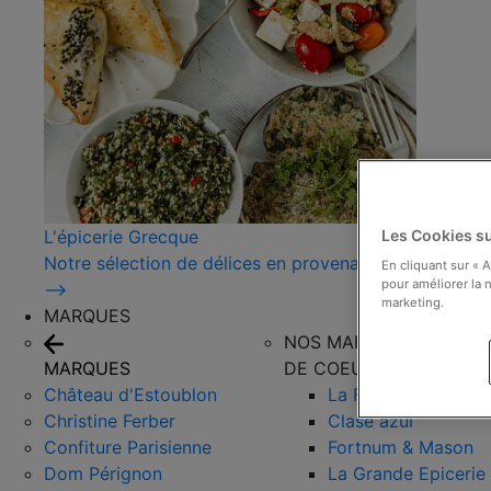
L'épicerie Grecque
Les Cookies su
Notre sélection de délices en provenance de Grèce !
En cliquant sur « 
pour améliorer la n
⟶
marketing.
MARQUES
NOS MARQUES COUPS
MARQUES
DE COEUR
Château d'Estoublon
La Favorita
Christine Ferber
Clase azul
Confiture Parisienne
Fortnum & Mason
Dom Pérignon
La Grande Epicerie