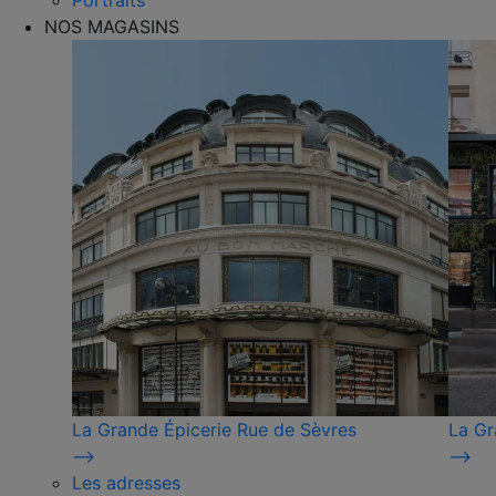
Portraits
NOS MAGASINS
La Grande Épicerie Rue de Sèvres
La Gr
⟶
⟶
Les adresses