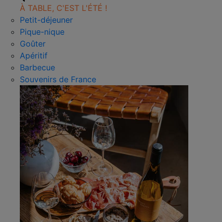
À TABLE, C'EST L'ÉTÉ !
Petit-déjeuner
Pique-nique
Goûter
Apéritif
Barbecue
Souvenirs de France