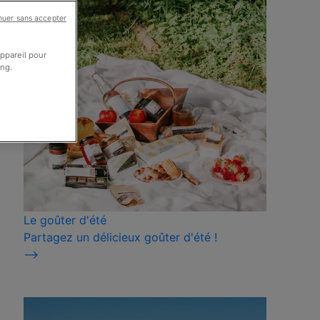
nuer sans accepter
appareil pour
ing.
Le goûter d'été
Partagez un délicieux goûter d'été !
⟶