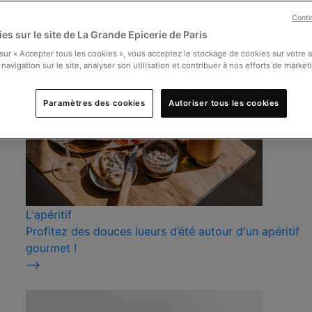
Conti
es sur le site de La Grande Epicerie de Paris
 sur « Accepter tous les cookies », vous acceptez le stockage de cookies sur votre 
 navigation sur le site, analyser son utilisation et contribuer à nos efforts de market
Paramètres des cookies
Autoriser tous les cookies
L'apéritif
Profitez des douces lueurs d’été autour d'un apéritif
gourmet !
⟶