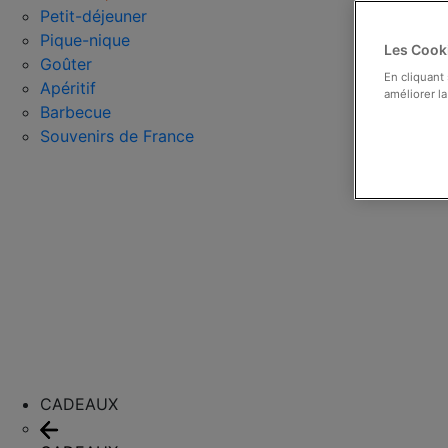
Petit-déjeuner
Pique-nique
Les Cooki
Goûter
En cliquant
Apéritif
améliorer la
Barbecue
Souvenirs de France
CADEAUX