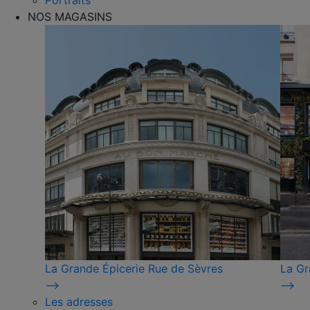
Portraits
NOS MAGASINS
La Grande Épicerie Rue de Sèvres
La Gr
⟶
⟶
Les adresses