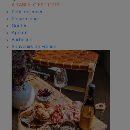
À TABLE, C'EST L'ÉTÉ !
Petit-déjeuner
Pique-nique
Goûter
Apéritif
Barbecue
Souvenirs de France