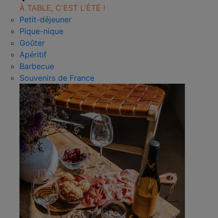
À TABLE, C'EST L'ÉTÉ !
Petit-déjeuner
Pique-nique
Goûter
Apéritif
Barbecue
Souvenirs de France