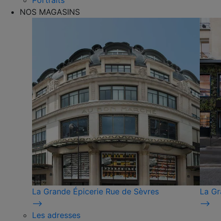
Portraits
NOS MAGASINS
La Grande Épicerie Rue de Sèvres
La Gr
⟶
⟶
Les adresses