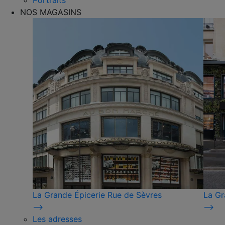
Portraits
NOS MAGASINS
La Grande Épicerie Rue de Sèvres
La Gr
⟶
⟶
Les adresses