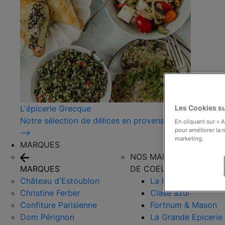
L'épicerie Grecque
Les Cookies su
Notre sélection de délices en provenance de Grèce !
En cliquant sur « 
pour améliorer la n
⟶
marketing.
MARQUES
NOS MARQUES COUPS
MARQUES
DE COEUR
Château d'Estoublon
La Favorita
Christine Ferber
Clase azul
Confiture Parisienne
Fortnum & Mason
Dom Pérignon
La Grande Epicerie