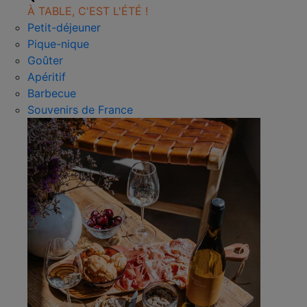
À TABLE, C'EST L'ÉTÉ !
Petit-déjeuner
Pique-nique
Goûter
Apéritif
Barbecue
Souvenirs de France