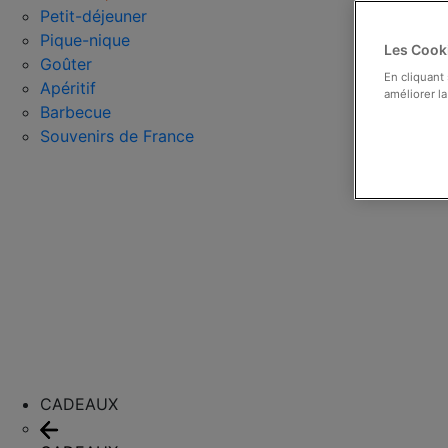
Petit-déjeuner
Pique-nique
Les Cooki
Goûter
En cliquant
Apéritif
améliorer la
Barbecue
Souvenirs de France
CADEAUX