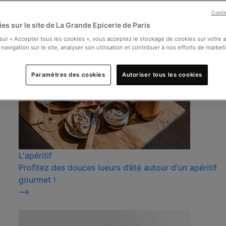
Conti
es sur le site de La Grande Epicerie de Paris
 sur « Accepter tous les cookies », vous acceptez le stockage de cookies sur votre 
 navigation sur le site, analyser son utilisation et contribuer à nos efforts de market
Paramètres des cookies
Autoriser tous les cookies
L'apéritif
Profitez des douces lueurs d’été autour d'un apéritif
gourmet !
⟶