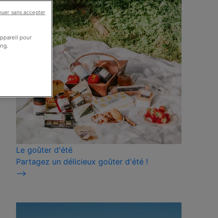
nuer sans accepter
appareil pour
ing.
Le goûter d'été
Partagez un délicieux goûter d'été !
⟶