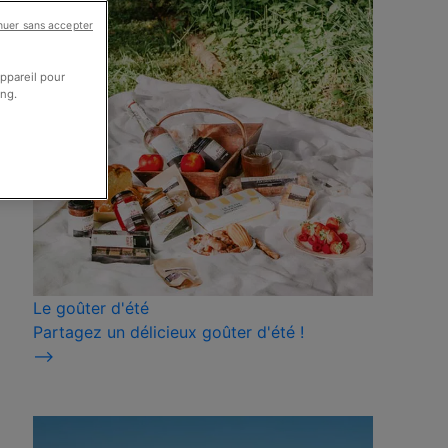
nuer sans accepter
appareil pour
ing.
Le goûter d'été
Partagez un délicieux goûter d'été !
⟶