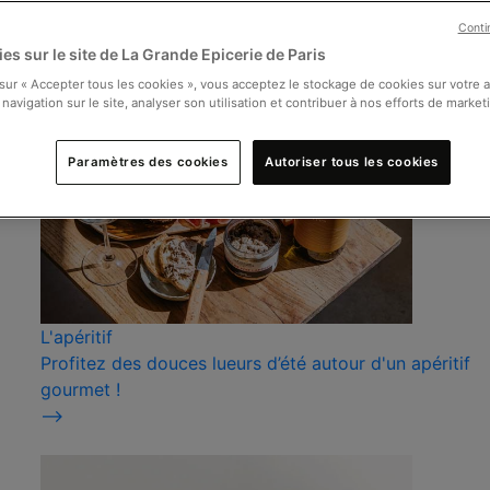
Conti
es sur le site de La Grande Epicerie de Paris
 sur « Accepter tous les cookies », vous acceptez le stockage de cookies sur votre 
 navigation sur le site, analyser son utilisation et contribuer à nos efforts de market
Paramètres des cookies
Autoriser tous les cookies
L'apéritif
Profitez des douces lueurs d’été autour d'un apéritif
gourmet !
⟶