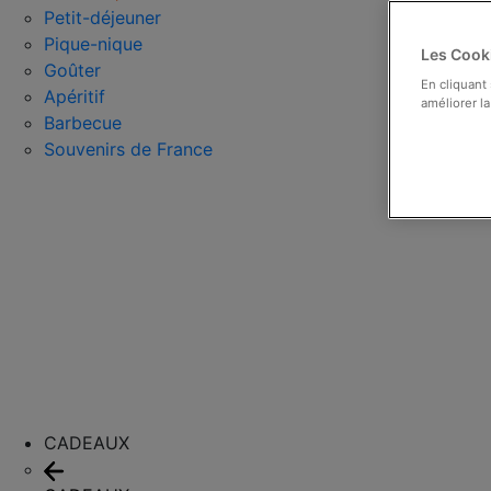
Petit-déjeuner
Pique-nique
Les Cooki
Goûter
En cliquant
Apéritif
améliorer la
Barbecue
Souvenirs de France
CADEAUX