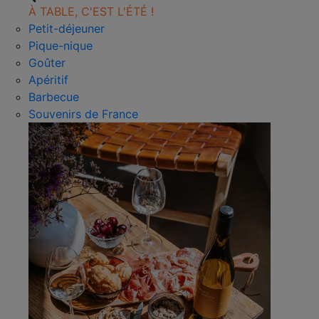
À TABLE, C'EST L'ÉTÉ !
Petit-déjeuner
Pique-nique
Goûter
Apéritif
Barbecue
Souvenirs de France