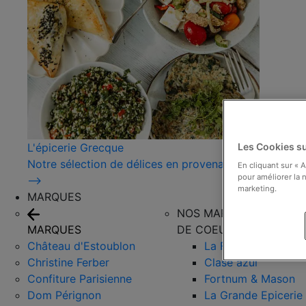
L'épicerie Grecque
Les Cookies su
Notre sélection de délices en provenance de Grèce !
En cliquant sur « 
pour améliorer la n
⟶
marketing.
MARQUES
NOS MARQUES COUPS
MARQUES
DE COEUR
Château d'Estoublon
La Favorita
Christine Ferber
Clase azul
Confiture Parisienne
Fortnum & Mason
Dom Pérignon
La Grande Epicerie