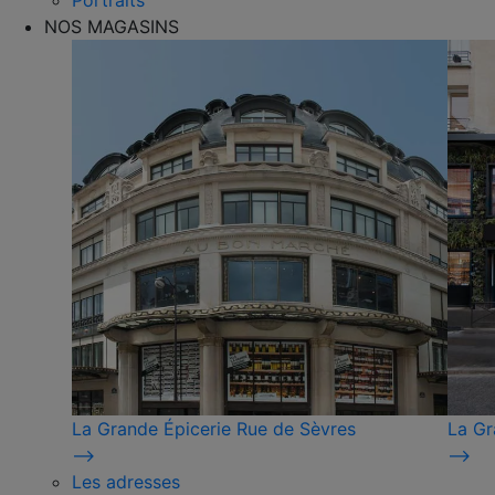
Portraits
NOS MAGASINS
La Grande Épicerie Rue de Sèvres
La Gr
⟶
⟶
Les adresses