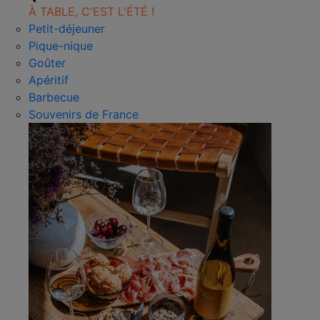
À TABLE, C'EST L'ÉTÉ !
Petit-déjeuner
Pique-nique
Goûter
Apéritif
Barbecue
Souvenirs de France