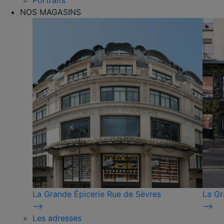
Portraits
NOS MAGASINS
La Grande Épicerie Rue de Sèvres
La Gr
⟶
⟶
Les adresses