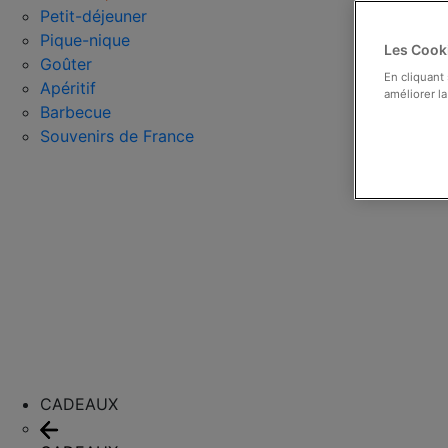
Petit-déjeuner
Pique-nique
Les Cooki
Goûter
En cliquant
Apéritif
améliorer la
Barbecue
Souvenirs de France
CADEAUX