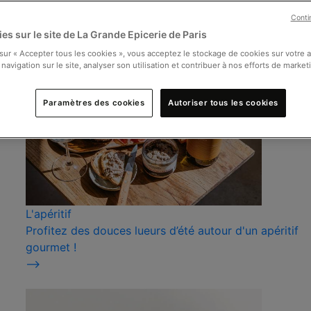
Conti
es sur le site de La Grande Epicerie de Paris
 sur « Accepter tous les cookies », vous acceptez le stockage de cookies sur votre 
 navigation sur le site, analyser son utilisation et contribuer à nos efforts de market
Paramètres des cookies
Autoriser tous les cookies
L'apéritif
Profitez des douces lueurs d’été autour d'un apéritif
gourmet !
⟶