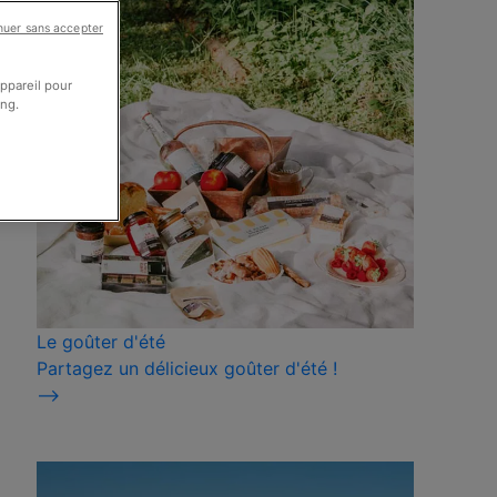
nuer sans accepter
appareil pour
ing.
Le goûter d'été
Partagez un délicieux goûter d'été !
⟶