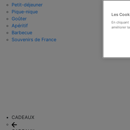
Petit-déjeuner
Pique-nique
Les Cooki
Goûter
En cliquant
Apéritif
améliorer la
Barbecue
Souvenirs de France
CADEAUX