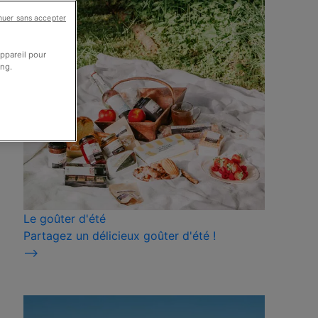
nuer sans accepter
appareil pour
ing.
Le goûter d'été
Partagez un délicieux goûter d'été !
⟶