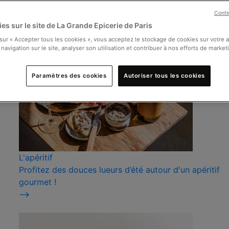
Conti
es sur le site de La Grande Epicerie de Paris
 sur « Accepter tous les cookies », vous acceptez le stockage de cookies sur votre 
 navigation sur le site, analyser son utilisation et contribuer à nos efforts de market
Paramètres des cookies
Autoriser tous les cookies
L'apéritif
Profitez des douces lueurs d’été autour d'un apéritif
gourmet !
⟶