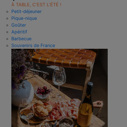
À TABLE, C'EST L'ÉTÉ !
Petit-déjeuner
Pique-nique
Goûter
Apéritif
Barbecue
Souvenirs de France