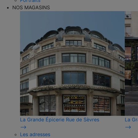
Portraits
NOS MAGASINS
La Grande Épicerie Rue de Sèvres
La Gr
⟶
⟶
Les adresses