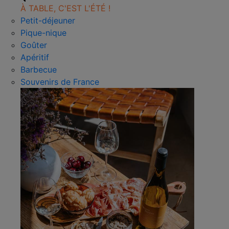
À TABLE, C'EST L'ÉTÉ !
Petit-déjeuner
Pique-nique
Goûter
Apéritif
Barbecue
Souvenirs de France