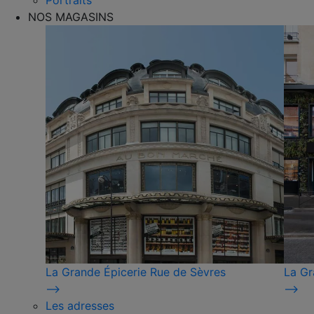
Portraits
NOS MAGASINS
La Grande Épicerie Rue de Sèvres
La Gr
⟶
⟶
Les adresses