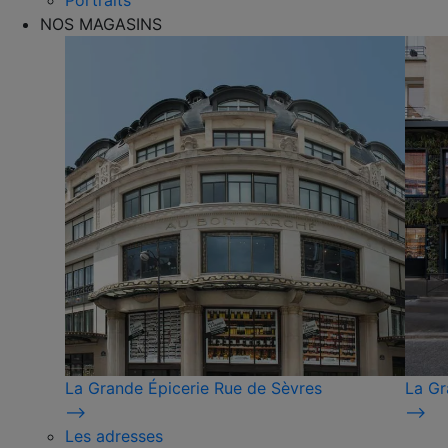
Portraits
NOS MAGASINS
La Grande Épicerie Rue de Sèvres
La Gr
⟶
⟶
Les adresses