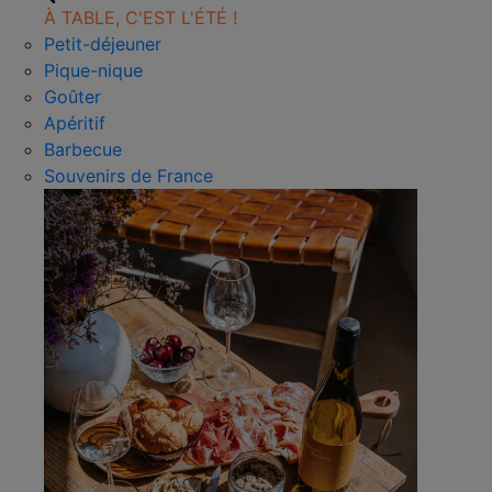
À TABLE, C'EST L'ÉTÉ !
Petit-déjeuner
Pique-nique
Goûter
Apéritif
Barbecue
Souvenirs de France