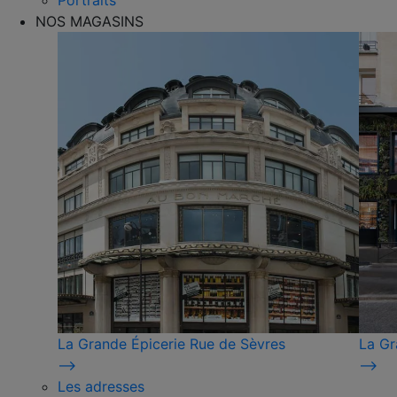
Portraits
NOS MAGASINS
La Grande Épicerie Rue de Sèvres
La Gr
⟶
⟶
Les adresses