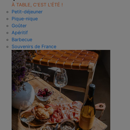
À TABLE, C'EST L'ÉTÉ !
Petit-déjeuner
Pique-nique
Goûter
Apéritif
Barbecue
Souvenirs de France