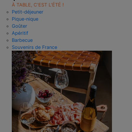
À TABLE, C'EST L'ÉTÉ !
Petit-déjeuner
Pique-nique
Goûter
Apéritif
Barbecue
Souvenirs de France