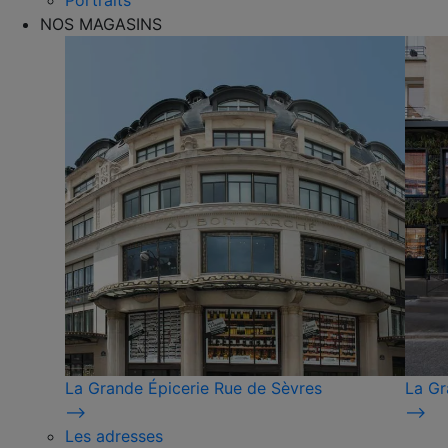
Portraits
NOS MAGASINS
La Grande Épicerie Rue de Sèvres
La Gr
⟶
⟶
Les adresses