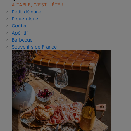
À TABLE, C'EST L'ÉTÉ !
Petit-déjeuner
Pique-nique
Goûter
Apéritif
Barbecue
Souvenirs de France