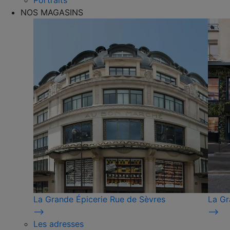
Portraits
NOS MAGASINS
La Grande Épicerie Rue de Sèvres
La Gr
⟶
⟶
Les adresses