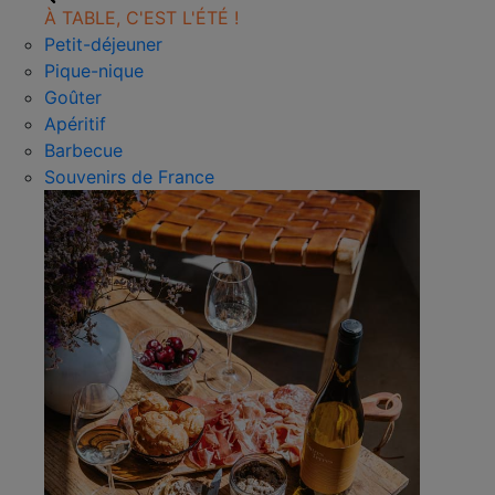
À TABLE, C'EST L'ÉTÉ !
Petit-déjeuner
Pique-nique
Goûter
Apéritif
Barbecue
Souvenirs de France