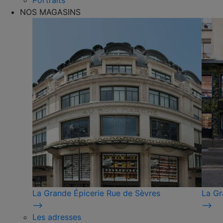
Portraits
NOS MAGASINS
La Grande Épicerie Rue de Sèvres
La Gr
⟶
⟶
Les adresses