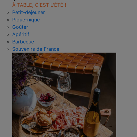
À TABLE, C'EST L'ÉTÉ !
Petit-déjeuner
Pique-nique
Goûter
Apéritif
Barbecue
Souvenirs de France