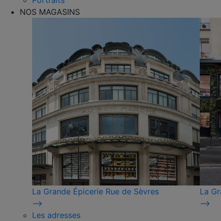
Portraits
NOS MAGASINS
La Grande Épicerie Rue de Sèvres
La Gr
⟶
⟶
Les adresses