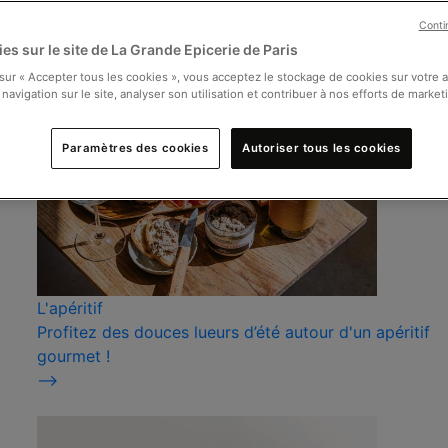
Conti
es sur le site de La Grande Epicerie de Paris
 sur « Accepter tous les cookies », vous acceptez le stockage de cookies sur votre 
 navigation sur le site, analyser son utilisation et contribuer à nos efforts de market
Paramètres des cookies
Autoriser tous les cookies
L'apéritif
Profitez des douces lueurs d’été autour d'un apéritif
gourmet !
⟶