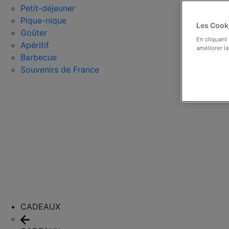
Petit-déjeuner
Pique-nique
Les Cooki
Goûter
En cliquant
Apéritif
améliorer la
Barbecue
Souvenirs de France
CADEAUX