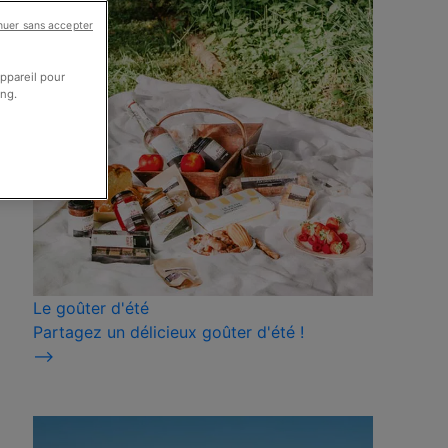
nuer sans accepter
appareil pour
ing.
Le goûter d'été
Partagez un délicieux goûter d'été !
⟶