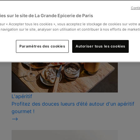
Conti
es sur le site de La Grande Epicerie de Paris
 sur « Accepter tous les cookies », vous acceptez le stockage de cookies sur votre 
 navigation sur le site, analyser son utilisation et contribuer à nos efforts de market
Paramètres des cookies
Autoriser tous les cookies
L'apéritif
Profitez des douces lueurs d’été autour d'un apéritif
gourmet !
⟶