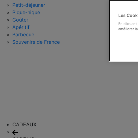
Petit-déjeuner
Pique-nique
Les Cooki
Goûter
En cliquant
Apéritif
améliorer la
Barbecue
Souvenirs de France
CADEAUX