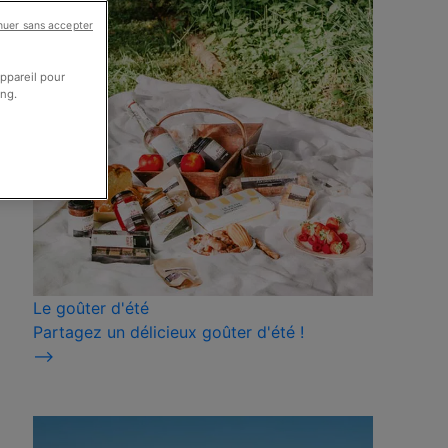
nuer sans accepter
appareil pour
ing.
Le goûter d'été
Partagez un délicieux goûter d'été !
⟶