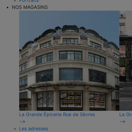
Portraits
NOS MAGASINS
La Grande Épicerie Rue de Sèvres
La Gr
⟶
⟶
Les adresses