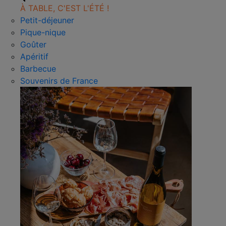
À TABLE, C'EST L'ÉTÉ !
Petit-déjeuner
Pique-nique
Goûter
Apéritif
Barbecue
Souvenirs de France