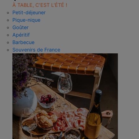
À TABLE, C'EST L'ÉTÉ !
Petit-déjeuner
Pique-nique
Goûter
Apéritif
Barbecue
Souvenirs de France