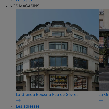
Portraits
NOS MAGASINS
La Grande Épicerie Rue de Sèvres
La Gr
⟶
⟶
Les adresses