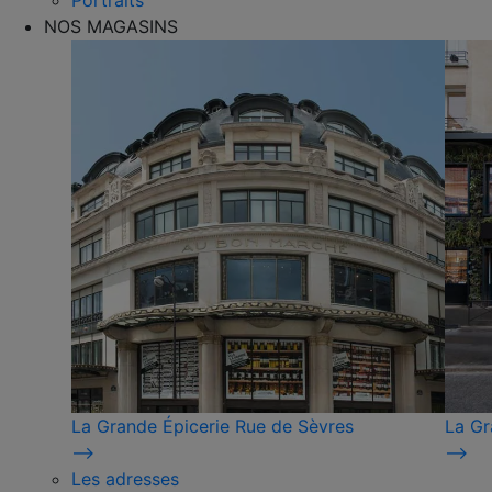
Portraits
NOS MAGASINS
La Grande Épicerie Rue de Sèvres
La Gr
⟶
⟶
Les adresses