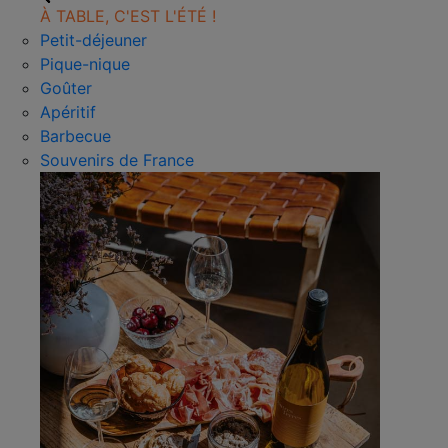
À TABLE, C'EST L'ÉTÉ !
Petit-déjeuner
Pique-nique
Goûter
Apéritif
Barbecue
Souvenirs de France