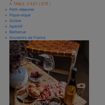
À TABLE, C'EST L'ÉTÉ !
Petit-déjeuner
Pique-nique
Goûter
Apéritif
Barbecue
Souvenirs de France