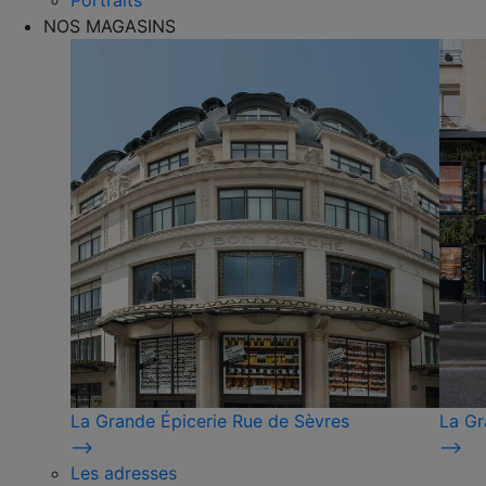
Portraits
NOS MAGASINS
La Grande Épicerie Rue de Sèvres
La Gr
⟶
⟶
Les adresses