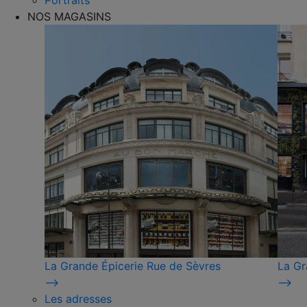
Portraits
NOS MAGASINS
La Grande Épicerie Rue de Sèvres
La Gr
⟶
⟶
Les adresses