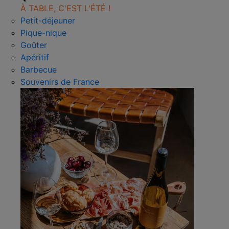
À TABLE, C'EST L'ÉTÉ !
Petit-déjeuner
Pique-nique
Goûter
Apéritif
Barbecue
Souvenirs de France