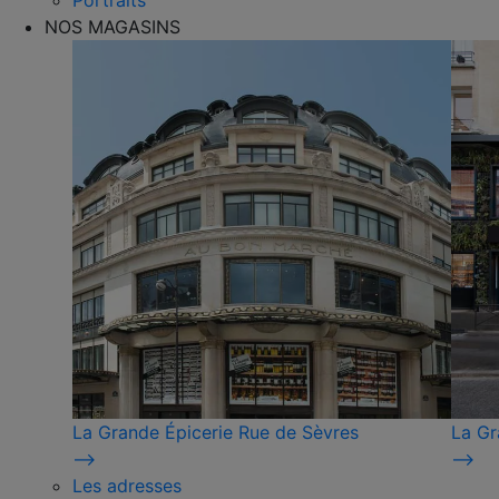
Portraits
NOS MAGASINS
La Grande Épicerie Rue de Sèvres
La Gr
⟶
⟶
Les adresses