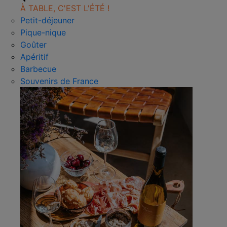
À TABLE, C'EST L'ÉTÉ !
Petit-déjeuner
Pique-nique
Goûter
Apéritif
Barbecue
Souvenirs de France