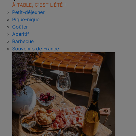
À TABLE, C'EST L'ÉTÉ !
Petit-déjeuner
Pique-nique
Goûter
Apéritif
Barbecue
Souvenirs de France