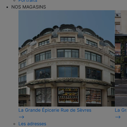
Portraits
NOS MAGASINS
La Grande Épicerie Rue de Sèvres
La Gr
⟶
⟶
Les adresses