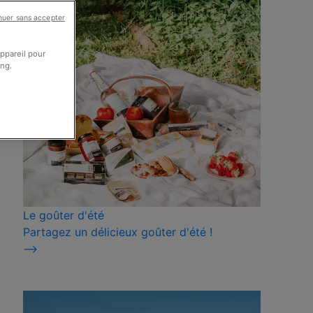
nuer sans accepter
appareil pour
ing.
Le goûter d'été
Partagez un délicieux goûter d'été !
⟶