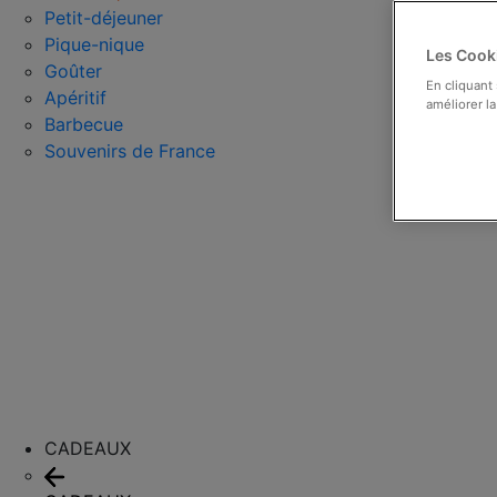
Petit-déjeuner
Pique-nique
Les Cooki
Goûter
En cliquant
Apéritif
améliorer la
Barbecue
Souvenirs de France
CADEAUX