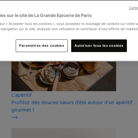
Conti
es sur le site de La Grande Epicerie de Paris
 sur « Accepter tous les cookies », vous acceptez le stockage de cookies sur votre 
 navigation sur le site, analyser son utilisation et contribuer à nos efforts de market
Paramètres des cookies
Autoriser tous les cookies
L'apéritif
Profitez des douces lueurs d’été autour d'un apéritif
gourmet !
⟶