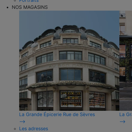
Portraits
NOS MAGASINS
La Grande Épicerie Rue de Sèvres
La Gr
⟶
⟶
Les adresses