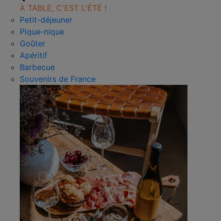
À TABLE, C'EST L'ÉTÉ !
Petit-déjeuner
Pique-nique
Goûter
Apéritif
Barbecue
Souvenirs de France