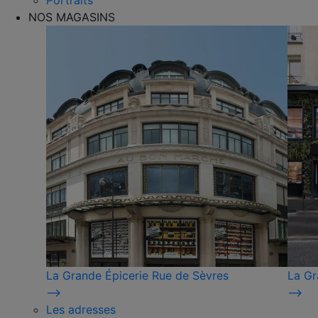
Portraits
NOS MAGASINS
La Grande Épicerie Rue de Sèvres
La Gr
⟶
⟶
Les adresses