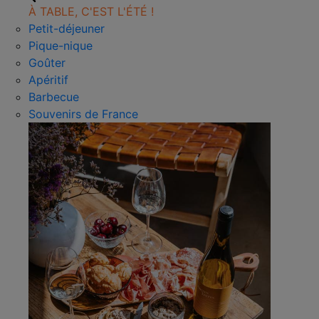
À TABLE, C'EST L'ÉTÉ !
Petit-déjeuner
Pique-nique
Goûter
Apéritif
Barbecue
Souvenirs de France