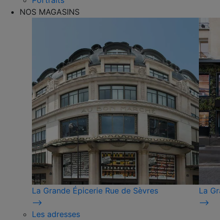
Portraits
NOS MAGASINS
La Grande Épicerie Rue de Sèvres
La Gr
⟶
⟶
Les adresses