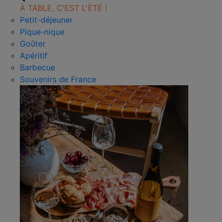
À TABLE, C'EST L'ÉTÉ !
Petit-déjeuner
Pique-nique
Goûter
Apéritif
Barbecue
Souvenirs de France