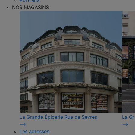
Portraits
NOS MAGASINS
La Grande Épicerie Rue de Sèvres
La Gr
⟶
⟶
Les adresses