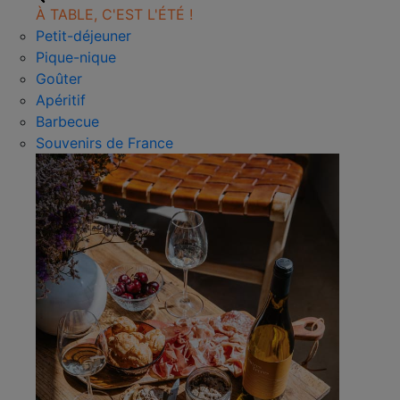
À TABLE, C'EST L'ÉTÉ !
Petit-déjeuner
Pique-nique
Goûter
Apéritif
Barbecue
Souvenirs de France