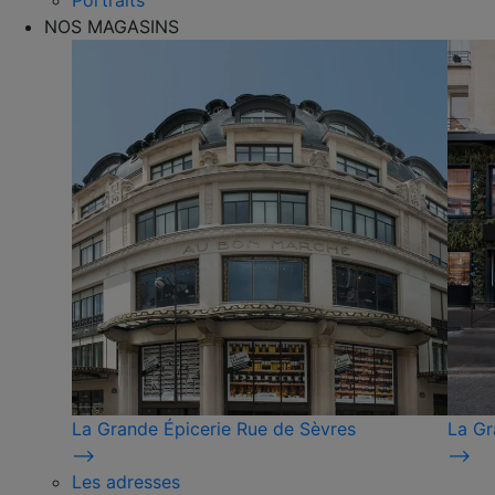
Portraits
NOS MAGASINS
La Grande Épicerie Rue de Sèvres
La Gr
⟶
⟶
Les adresses