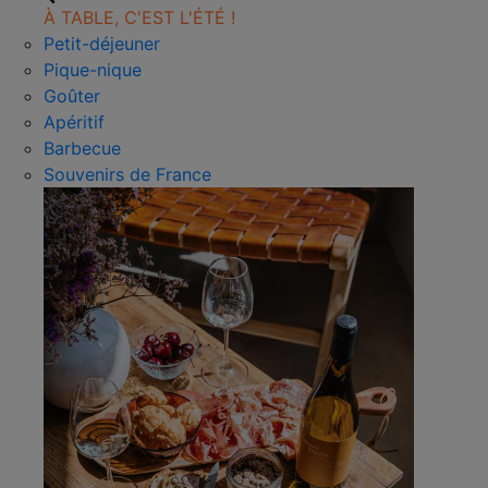
À TABLE, C'EST L'ÉTÉ !
Petit-déjeuner
Pique-nique
Goûter
Apéritif
Barbecue
Souvenirs de France