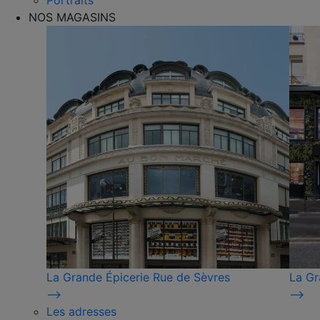
Portraits
NOS MAGASINS
La Grande Épicerie Rue de Sèvres
La Gr
⟶
⟶
Les adresses