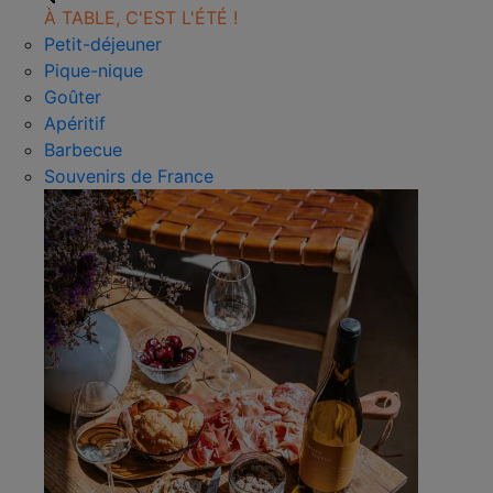
À TABLE, C'EST L'ÉTÉ !
Petit-déjeuner
Pique-nique
Goûter
Apéritif
Barbecue
Souvenirs de France