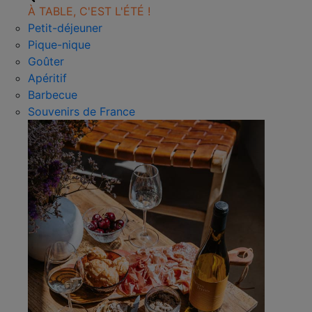
À TABLE, C'EST L'ÉTÉ !
Petit-déjeuner
Pique-nique
Goûter
Apéritif
Barbecue
Souvenirs de France