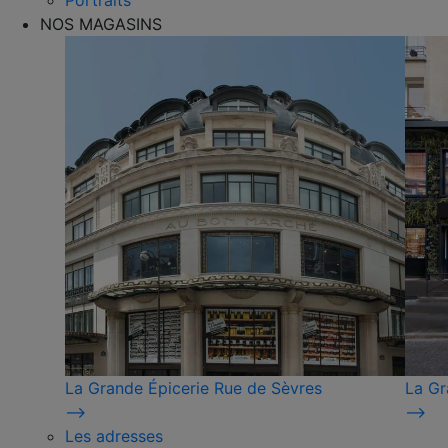
Portraits
NOS MAGASINS
La Grande Épicerie Rue de Sèvres
La Gr
⟶
⟶
Les adresses