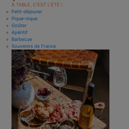
À TABLE, C'EST L'ÉTÉ !
Petit-déjeuner
Pique-nique
Goûter
Apéritif
Barbecue
Souvenirs de France