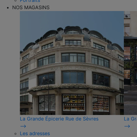
Portraits
NOS MAGASINS
La Grande Épicerie Rue de Sèvres
La Gr
⟶
⟶
Les adresses