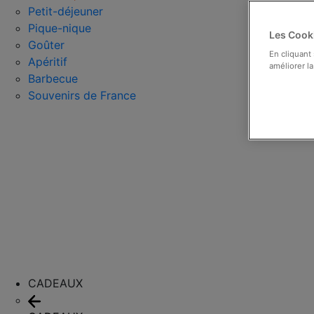
Petit-déjeuner
Pique-nique
Les Cooki
Goûter
En cliquant
Apéritif
améliorer la
Barbecue
Souvenirs de France
CADEAUX