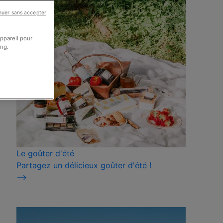
nuer sans accepter
appareil pour
ing.
Le goûter d'été
Partagez un délicieux goûter d'été !
⟶