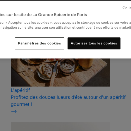
Conti
es sur le site de La Grande Epicerie de Paris
 sur « Accepter tous les cookies », vous acceptez le stockage de cookies sur votre 
 navigation sur le site, analyser son utilisation et contribuer à nos efforts de market
Paramètres des cookies
Autoriser tous les cookies
L'apéritif
Profitez des douces lueurs d’été autour d'un apéritif
gourmet !
⟶